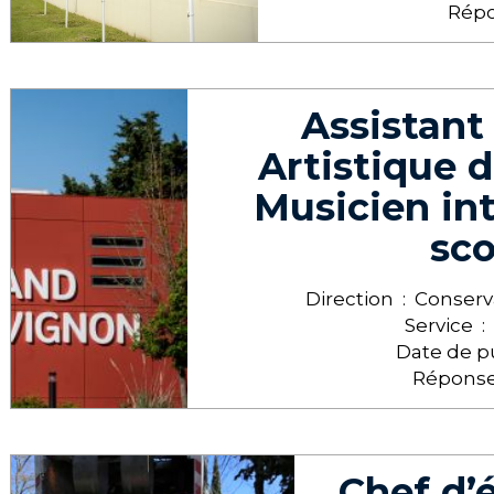
Répo
Assistan
Artistique d
Musicien in
sco
Direction :
Conserv
Service :
Date de p
Réponse 
Chef d’