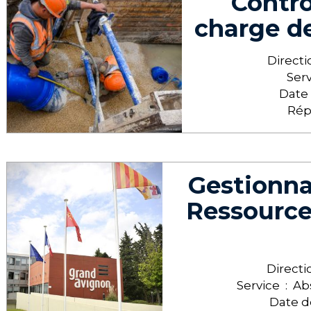
Contrô
charge de
Directi
Serv
Date 
Rép
Gestionna
Ressource
Directi
Service :
Ab
Date d