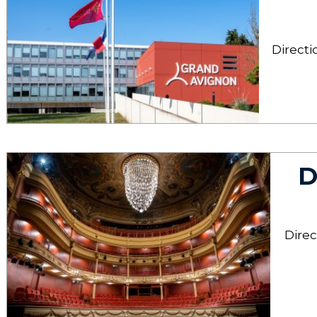
Directi
D
Direc