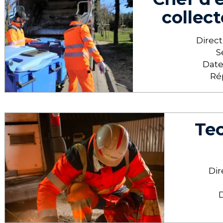
collec
Direct
S
Date
Ré
Tec
Dir
D