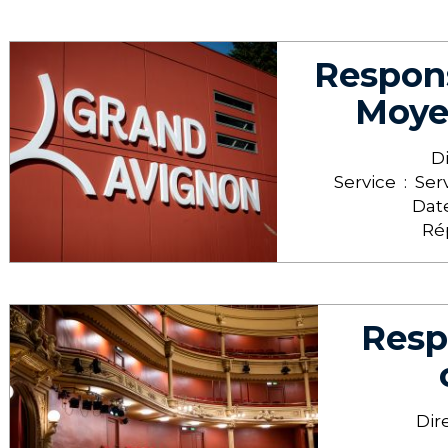
Respon
Moye
D
Service :
Ser
Date
Ré
Resp
Dir