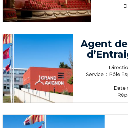
D
Agent de 
d’Entra
Directi
Service :
Pôle Es
Date 
Répo