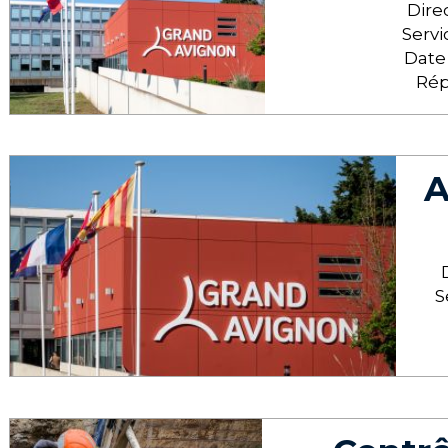
Dire
Servi
Date
Rép
A
S